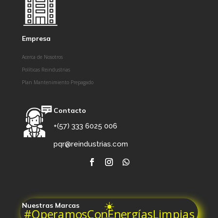
Empresa
Acerca de Nosotros
Políticas Reindustrias
Plan Mantenimiento Prepagado
Contacto
+(57) 333 6025 006
pqr@reindustrias.com
☀️
Nuestras Marcas
#OperamosConEnergíasLimpias