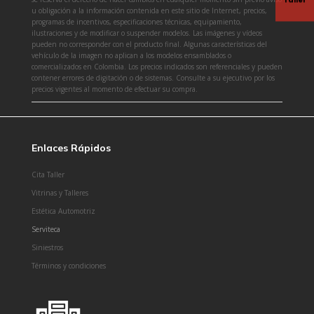
u obligación a la información contenida en este sitio de Internet, precios,
programas de incentivos, especificaciones técnicas, equipamiento,
ilustraciones y de modificar o suspender modelos. Las imágenes y vídeos
pueden no corresponder con el producto final. Algunas características del
vehículo de la imagen no aplican a los modelos ensamblados o
comercializados en Colombia. Los precios indicados son referenciales y pueden
contener errores de digitación o de sistemas. Consulte a su ejecutivo por los
precios vigentes al momento de efectuar su compra.
Enlaces Rápidos
Cita Taller
Vitrinas y Talleres
Estética Automotriz
Serviteca
Siniestros
Términos y condiciones