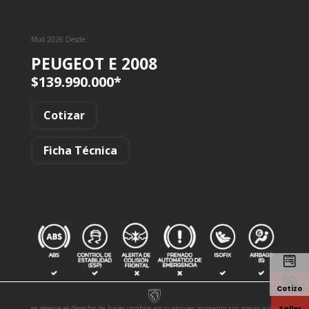
Mod 2026 Desde:
PEUGEOT E 2008
$139.990.000*
Cotizar
Ficha Técnica


Cotizo
se reserva el derecho de hacer cambios en cualquier momento sin previo aviso
Taller