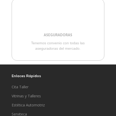
ASEGURADORAS
Tenemos convenio con todas las
aseguradoras del mercado.
Enlaces Rápidos
Cita Taller
Vitrinas y Talleres
Estética Automotriz
Serviteca