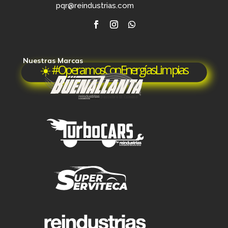
pqr@reindustrias.com
Nuestras Marcas
☀️ #OperamosConEnergíasLimpias