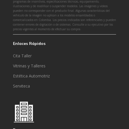
programas de incentivos, especificaciones técnicas, equipamiento,
ilustraciones y de modificar o suspender modelos. Las imágenes y vídeos
pueden no corresponder con el producto final. Algunas características del
vehículo de la imagen no aplican a los modelos ensamblados o
comercializados en Colombia. Los precios indicados son referenciales y pueden
contener errores de digitación o de sistemas. Consulte a su ejecutivo por los
precios vigentes al momento de efectuar su compra.
Enlaces Rápidos
Cita Taller
Vitrinas y Talleres
Estética Automotriz
Serviteca