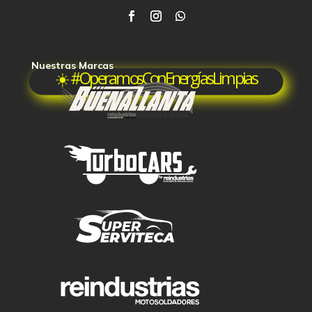
Nuestras Marcas
☀️ #OperamosConEnergíasLimpias